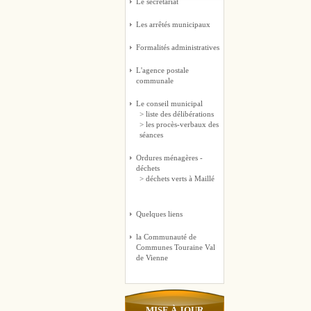
Le secrétariat
Les arrêtés municipaux
Formalités administratives
L'agence postale
communale
Le conseil municipal
> liste des délibérations
> les procès-verbaux des
séances
Ordures ménagères -
déchets
> déchets verts à Maillé
Quelques liens
la Communauté de
Communes Touraine Val
de Vienne
MISE À JOUR