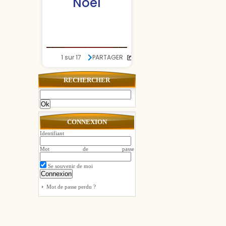
RECHERCHER
Ok
CONNEXION
Identifiant
Mot de passe
Se souvenir de moi
Mot de passe perdu ?