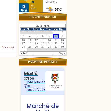
LE CALENDRIER
Août 2026
Lun
Mar
Mer
Jeu
Ven
Sam
Dim
1
2
3
4
5
6
7
8
9
10
11
12
13
14
15
16
17
18
19
20
21
22
23
24
25
26
27
28
29
30
 :
Non classé
31
«Juil
Sep»
PANNEAU POCKET