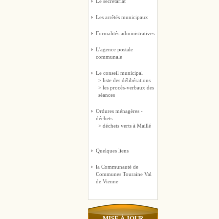
Le secrétariat
Les arrêtés municipaux
Formalités administratives
L'agence postale
communale
Le conseil municipal
> liste des délibérations
> les procès-verbaux des
séances
Ordures ménagères -
déchets
> déchets verts à Maillé
Quelques liens
la Communauté de
Communes Touraine Val
de Vienne
MISE À JOUR