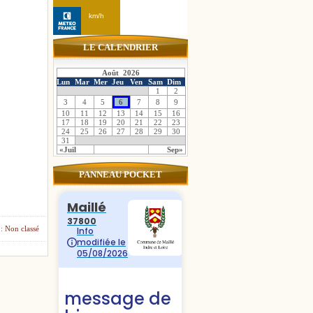
LE CALENDRIER
Août 2026
Lun
Mar
Mer
Jeu
Ven
Sam
Dim
1
2
3
4
5
6
7
8
9
10
11
12
13
14
15
16
17
18
19
20
21
22
23
24
25
26
27
28
29
30
31
«Juil
Sep»
PANNEAU POCKET
 :
Non classé